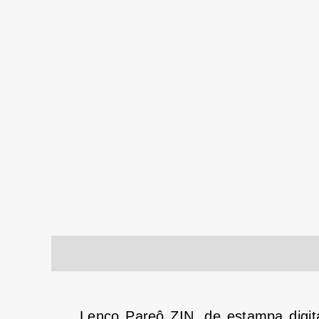
Descrição
Informação adicional
Lenço Pareô ZIN, de estampa digita