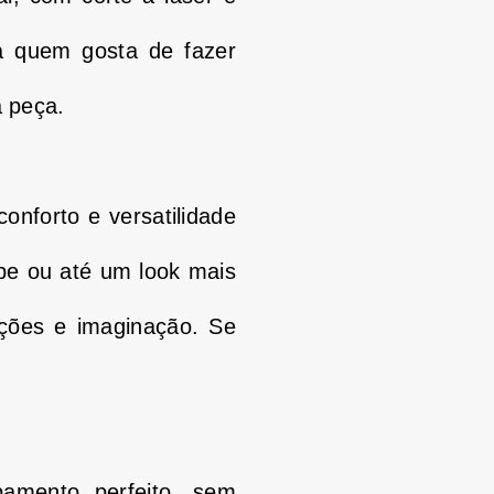
ara quem gosta de fazer
 peça.
onforto e versatilidade
be ou até um look mais
ições e imaginação.
Se
bamento perfeito, sem