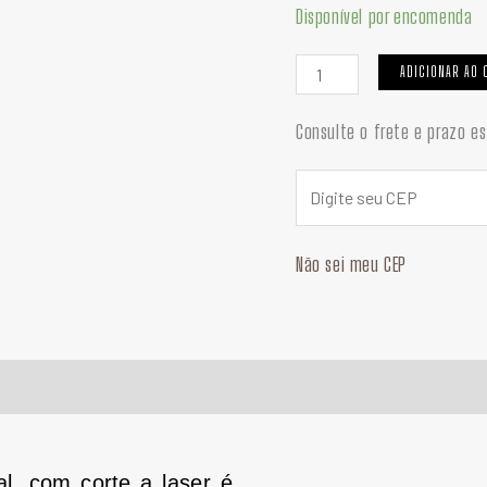
quantidade
Disponível por encomenda
ADICIONAR AO 
Consulte o frete e prazo e
Não sei meu CEP
l, com corte a laser é