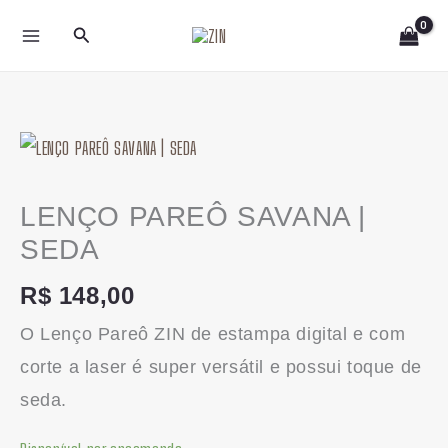
Ir
Pesquisar
para
o
conteúdo
LENÇO
PAREÔ
SAVANA
LENÇO PAREÔ SAVANA |
|
SEDA
SEDA
R$
148,00
quantidade
O Lenço Pareô ZIN de estampa digital e com
corte a laser é super versátil e possui toque de
seda.