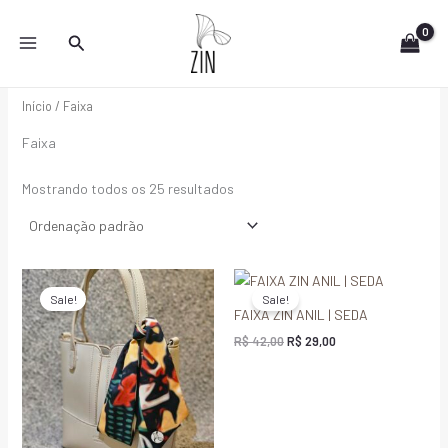
Ir
para
Pesquisar
o
conteúdo
Início
/ Faixa
Faixa
Mostrando todos os 25 resultados
O
O
O
O
preço
preço
preço
preço
Sale!
Sale!
original
atual
original
atual
FAIXA ZIN ANIL | SEDA
era:
é:
era:
é:
R$ 42,00.
R$ 29,00.
R$ 42,00.
R$ 29,00.
R$
42,00
R$
29,00