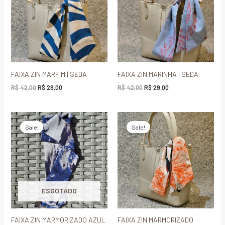
R$ 42,00.
R$ 29,00.
R$ 42,00.
R$ 29,00.
FAIXA ZIN MARFIM | SEDA
FAIXA ZIN MARINHA | SEDA
R$
42,00
R$
29,00
R$
42,00
R$
29,00
O
O
O
O
preço
preço
preço
preço
Sale!
Sale!
original
atual
original
atual
era:
é:
era:
é:
R$ 42,00.
R$ 29,00.
R$ 42,00.
R$ 29,00.
ESGOTADO
FAIXA ZIN MARMORIZADO AZUL
FAIXA ZIN MARMORIZADO