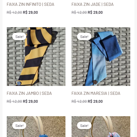
FAIXA ZIN INFINITO | SEDA
FAIXA ZIN JADE | SEDA
R$
42,00
R$
29,00
R$
42,00
R$
29,00
O
O
O
O
preço
preço
preço
preço
Sale!
Sale!
original
atual
original
atual
era:
é:
era:
é:
R$ 42,00.
R$ 29,00.
R$ 42,00.
R$ 29,00.
FAIXA ZIN JAMBO | SEDA
FAIXA ZIN MARESIA | SEDA
R$
42,00
R$
29,00
R$
42,00
R$
29,00
O
O
O
O
preço
preço
preço
preço
Sale!
Sale!
original
atual
original
atual
era:
é:
era:
é: