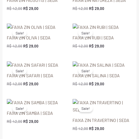
FAIXA ZIN MIOSÓTIS | SEDA
FAIXA ZIN NATUREZA | SEDA
era:
é:
era:
é:
R$ 42,00.
R$ 29,00.
R$ 42,00.
R$ 29,00.
R$
42,00
R$
29,00
R$
42,00
R$
29,00
O
O
O
O
preço
preço
preço
preço
Sale!
Sale!
original
atual
original
atual
FAIXA ZIN OLIVA | SEDA
FAIXA ZIN RUBI | SEDA
era:
é:
era:
é:
R$ 42,00.
R$ 29,00.
R$ 42,00.
R$ 29,00.
R$
42,00
R$
29,00
R$
42,00
R$
29,00
O
O
O
O
preço
preço
preço
preço
Sale!
Sale!
original
atual
original
atual
FAIXA ZIN SAFARI | SEDA
FAIXA ZIN SALINA | SEDA
era:
é:
era:
é:
R$ 42,00.
R$ 29,00.
R$ 42,00.
R$ 29,00.
R$
42,00
R$
29,00
R$
42,00
R$
29,00
O
O
O
O
preço
preço
preço
preço
Sale!
Sale!
original
atual
original
atual
FAIXA ZIN SAMBA | SEDA
era:
é:
era:
é:
FAIXA ZIN TRAVERTINO | SEDA
R$ 42,00.
R$ 29,00.
R$ 42,00.
R$ 29,00.
R$
42,00
R$
29,00
R$
42,00
R$
29,00