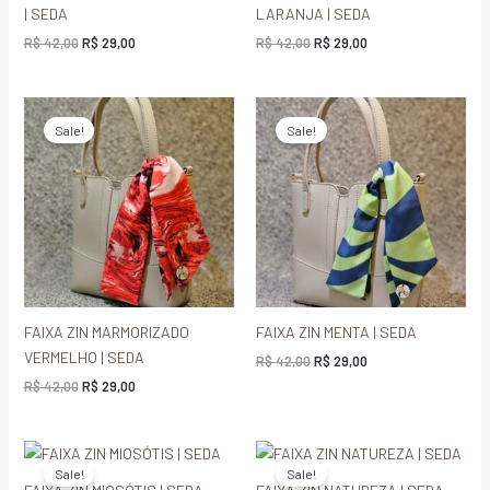
| SEDA
LARANJA | SEDA
R$
42,00
R$
29,00
R$
42,00
R$
29,00
O
O
O
O
preço
preço
preço
preço
Sale!
Sale!
original
atual
original
atual
era:
é:
era:
é:
R$ 42,00.
R$ 29,00.
R$ 42,00.
R$ 29,00.
FAIXA ZIN MARMORIZADO
FAIXA ZIN MENTA | SEDA
VERMELHO | SEDA
R$
42,00
R$
29,00
R$
42,00
R$
29,00
O
O
O
O
preço
preço
preço
preço
Sale!
Sale!
original
atual
original
atual